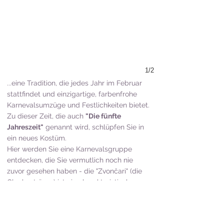
1/2
...eine Tradition, die jedes Jahr im Februar
stattfindet und einzigartige, farbenfrohe
Karnevalsumzüge und Festlichkeiten bietet.
Zu dieser Zeit, die auch
"Die fünfte
Jahreszeit"
genannt wird, schlüpfen Sie in
ein neues Kostüm.
Hier werden Sie eine Karnevalsgruppe
entdecken, die Sie vermutlich noch nie
zuvor gesehen haben - die "Zvončari" (die
Glockenträger) ist ein charakteristischer
Volksbrauch, der in der Umgebung von
Rijeka gepflegt wird. 2009 wurden die
"Zvončari" in die Repräsentative Liste des